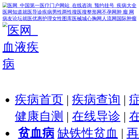
医网知道
就医导诊
疾病
男性
两性
搜医搜
整形网
不孕网
肿 瘤 网
病友论坛
就医优惠
护理
女性
图库
医械城
心胸网
人流网
国际肿瘤
疾病首页
|
疾病查询
|
健康自测
|
在线导诊
|
贫血病
缺铁性贫血
|
再