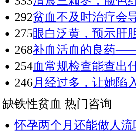
333
清晨三颗枣，脸色
292
贫血不及时治疗会
275
眼白泛黄，预示肝
268
补血活血的良药—
254
血常规检查能查出
246
月经过多，让她陷
缺铁性贫血 热门咨询
怀孕两个月还能做人流