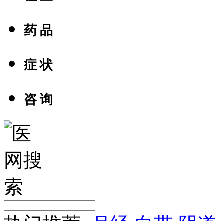
药 品
症 状
咨 询