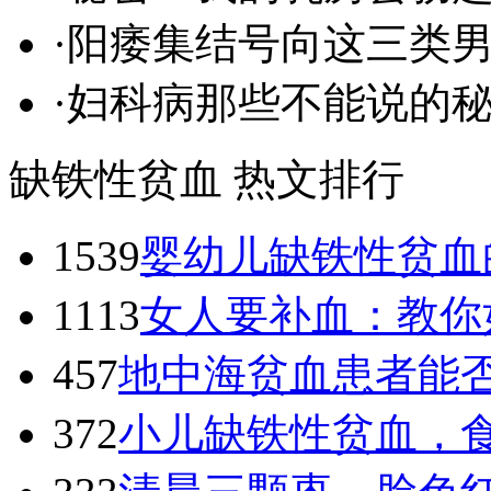
·
阳痿集结号向这三类
·
妇科病那些不能说的
缺铁性贫血 热文排行
1539
婴幼儿缺铁性贫血
1113
女人要补血：教你
457
地中海贫血患者能
372
小儿缺铁性贫血，食