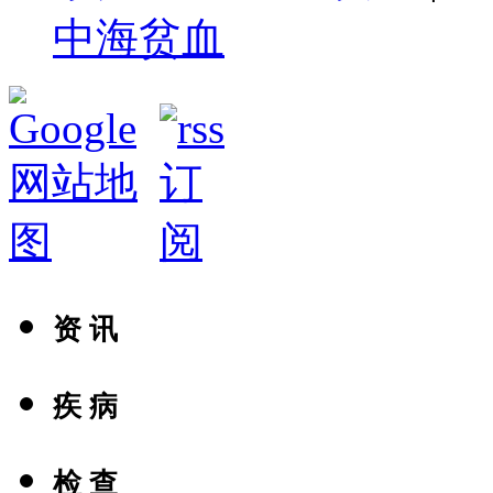
中海贫血
资 讯
疾 病
检 查