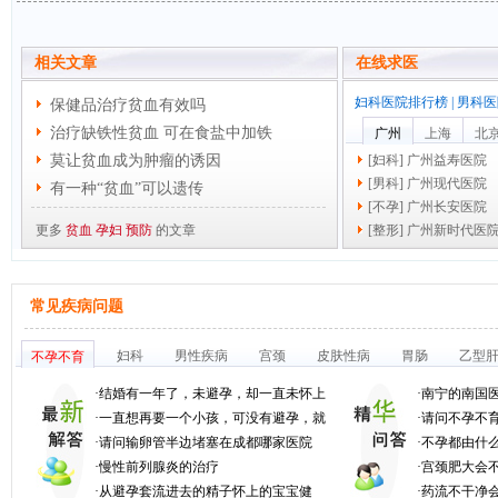
相关文章
在线求医
妇科医院排行榜
|
男科医
保健品治疗贫血有效吗
治疗缺铁性贫血 可在食盐中加铁
广州
上海
北
莫让贫血成为肿瘤的诱因
[
妇科
]
广州益寿医院
[
男科
]
广州现代医院
有一种“贫血”可以遗传
[
不孕
]
广州长安医院
更多
贫血
孕妇
预防
的文章
[
整形
]
广州新时代医
常见疾病问题
妇科
男性疾病
宫颈
皮肤性病
胃肠
乙型
不孕不育
·
结婚有一年了，未避孕，却一直未怀上
·
南宁的南国
·
一直想再要一个小孩，可没有避孕，就
·
请问不孕不育
·
请问输卵管半边堵塞在成都哪家医院
·
不孕都由什
·
慢性前列腺炎的治疗
·
宫颈肥大会
·
从避孕套流进去的精子怀上的宝宝健
·
药流不干净