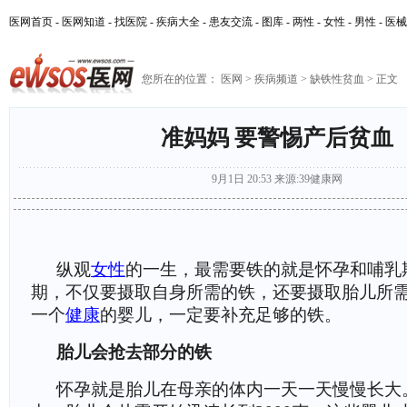
医网首页
-
医网知道
-
找医院
-
疾病大全
-
患友交流
-
图库
-
两性
-
女性
-
男性
-
医械
您所在的位置：
医网
>
疾病频道
>
缺铁性贫血
> 正文
准妈妈 要警惕产后贫血
9月1日 20:53
来源:
39健康网
纵观
女性
的一生，最需要铁的就是怀孕和哺乳
期，不仅要摄取自身所需的铁，还要摄取胎儿所
一个
健康
的婴儿，一定要补充足够的铁。
胎儿会抢去部分的铁
怀孕就是胎儿在母亲的体内一天一天慢慢长大