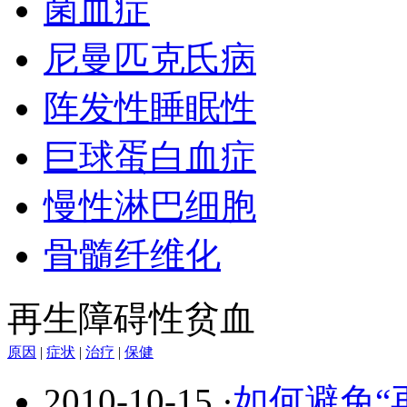
菌血症
尼曼匹克氏病
阵发性睡眠性
巨球蛋白血症
慢性淋巴细胞
骨髓纤维化
再生障碍性贫血
原因
|
症状
|
治疗
|
保健
2010-10-15
·
如何避免“