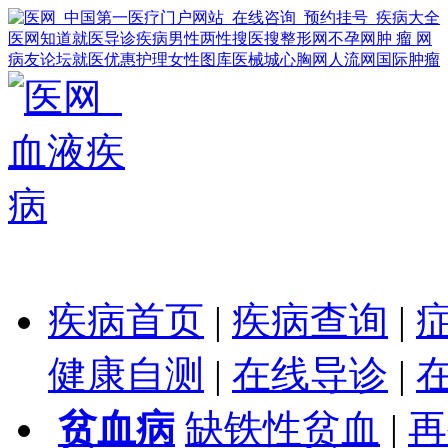
医网知道
就医导诊
疾病
男性
两性
搜医搜
整形网
不孕网
肿 瘤 网
病友论坛
就医优惠
护理
女性
图库
医械城
心胸网
人流网
国际肿瘤
疾病首页
|
疾病查询
|
健康自测
|
在线导诊
|
贫血病
缺铁性贫血
|
再