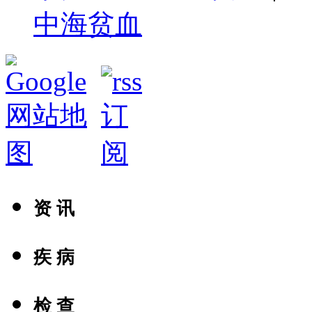
中海贫血
资 讯
疾 病
检 查