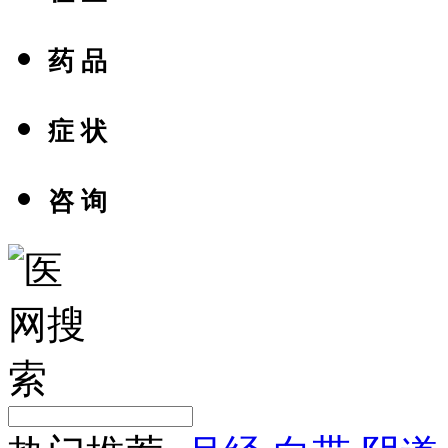
药 品
症 状
咨 询