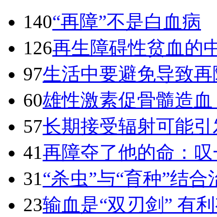
140
“再障”不是白血病
126
再生障碍性贫血的
97
生活中要避免导致再
60
雄性激素促骨髓造血
57
长期接受辐射可能引
41
再障夺了他的命：叹
31
“杀虫”与“育种”结合
23
输血是“双刃剑” 有