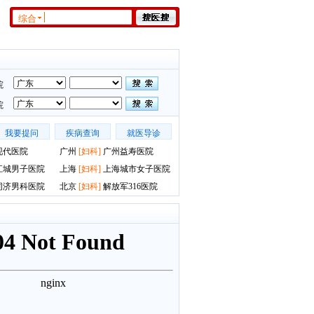
综合
院
院
我要提问
疾病查询
就医导诊
现代医院
广州
[
妇科
]
广州益寿医院
江城男子医院
上海
[
妇科
]
上海城市女子医院
同济男科医院
北京
[
妇科
]
解放军316医院