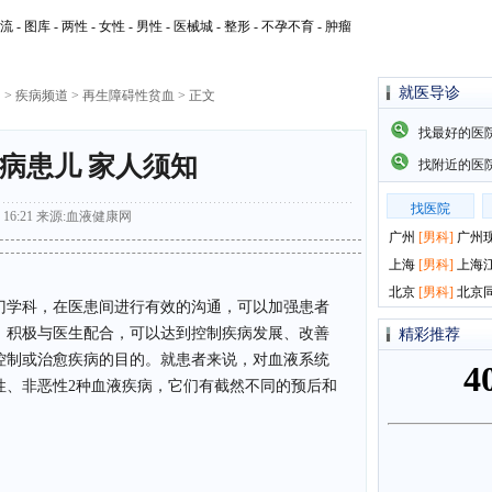
流
-
图库
-
两性
-
女性
-
男性
-
医械城
-
整形
-
不孕不育
-
肿瘤
就医导诊
网
>
疾病频道
>
再生障碍性贫血
> 正文
找最好的医
病患儿 家人须知
找附近的医
找医院
16:21
来源:
血液健康网
广州
[
男科
]
广州
上海
[
男科
]
上海
北京
[
男科
]
北京
门学科，在医患间进行有效的沟通，可以加强患者
，积极与医生配合，可以达到控制疾病发展、改善
精彩推荐
控制或治愈疾病的目的。就患者来说，对血液系统
性、非恶性2种血液疾病，它们有截然不同的预后和