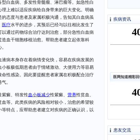
各型白血病、多发性骨髓瘤、淋巴瘤等。如急性白
心理上难以适应疾病给自身带来的巨大变化。明确
是的态度与患者及家属积极沟通，告知其白血病虽
疾病资讯
、
医疗
水平的进步，其预后已经与以往相比发生了
可以通过药物综合治疗达到治愈，部分急性白血病
过造血干细胞移植治愈。帮助患者建立起依靠科
心。
血液病本身存在着病情变化快，容易在疾病发展的
血小板极低期患者由于情绪激动、大便用力等容易
致命性感染。因此要提醒患者家属在积极配合治疗
医网知道精彩回
勇气。
性紫癜、特发性
血小板减少
性紫癜、
营养
性贫血、
贫血等。此类疾病的风险相对较小，治愈的希望较
小等特点，应帮助患者建立对疾病的正确认识，以
患友交流