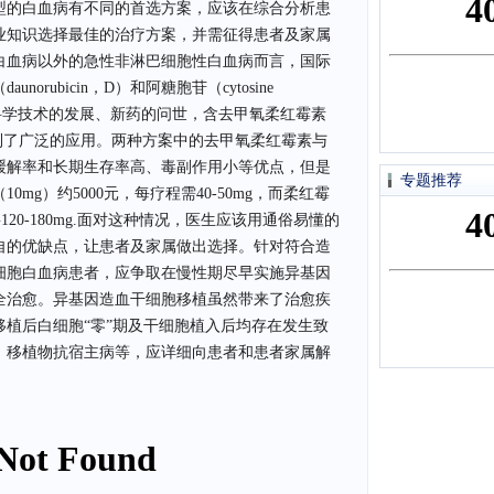
型的白血病有不同的首选方案，应该在综合分析患
业知识选择最佳的治疗方案，并需征得患者及家属
白血病以外的急性非淋巴细胞性白血病而言，国际
rubicin，D）和阿糖胞苷（cytosine
，但随着科学技术的发展、新药的问世，含去甲氧柔红霉素
近年也得到了广泛的应用。两种方案中的去甲氧柔红霉素与
缓解率和长期生存率高、毒副作用小等优点，但是
专题推荐
mg）约5000元，每疗程需40-50mg，而柔红霉
要120-180mg.面对这种情况，医生应该用通俗易懂的
自的优缺点，让患者及家属做出选择。针对符合造
细胞白血病患者，应争取在慢性期尽早实施异基因
全治愈。异基因造血干细胞移植虽然带来了治愈疾
植后白细胞“零”期及干细胞植入后均存在发生致
、移植物抗宿主病等，应详细向患者和患者家属解