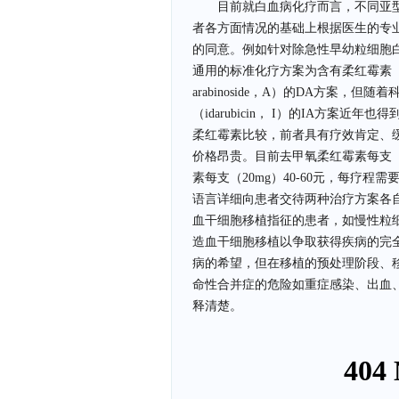
目前就白血病化疗而言，不同亚
者各方面情况的基础上根据医生的专
的同意。例如针对除急性早幼粒细胞
通用的标准化疗方案为含有柔红霉素（dauno
arabinoside，A）的DA方案
（idarubicin， I）的IA方案
柔红霉素比较，前者具有疗效肯定、
价格昂贵。目前去甲氧柔红霉素每支（10
素每支（20mg）40-60元，每疗程需
语言详细向患者交待两种治疗方案各
血干细胞移植指征的患者，如慢性粒
造血干细胞移植以争取获得疾病的完
病的希望，但在移植的预处理阶段、移
命性合并症的危险如重症感染、出血
释清楚。