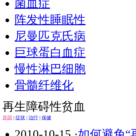
菌血症
阵发性睡眠性
尼曼匹克氏病
巨球蛋白血症
慢性淋巴细胞
骨髓纤维化
再生障碍性贫血
原因
|
症状
|
治疗
|
保健
2010-10-15
·
如何避免“