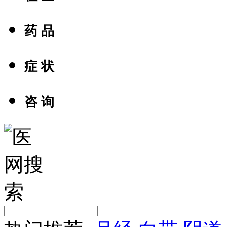
药 品
症 状
咨 询