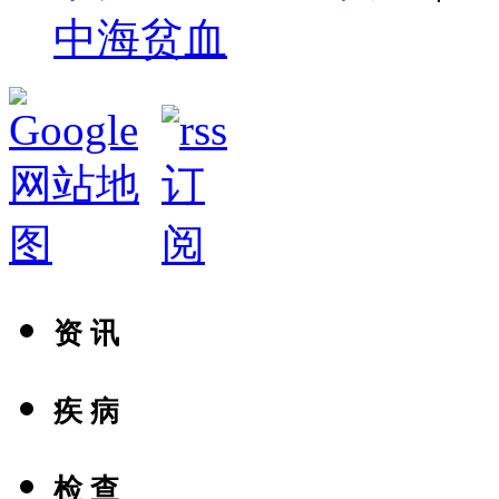
中海贫血
资 讯
疾 病
检 查