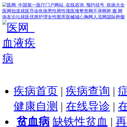
医网知道
就医导诊
疾病
男性
两性
搜医搜
整形网
不孕网
肿 瘤 网
病友论坛
就医优惠
护理
女性
图库
医械城
心胸网
人流网
国际肿瘤
疾病首页
|
疾病查询
|
健康自测
|
在线导诊
|
贫血病
缺铁性贫血
|
再