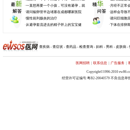
·
一直想再要一个小孩，可没有避孕，就
·
月经不正常
·
请问输卵管半边堵塞在成都哪家医院
·
这样会导致
·
慢性前列腺炎的治疗
·
请问巨细胞
·
从避孕套流进去的精子怀上的宝宝健
·
下体在排卵
查疾病
-
查症状
-
查药品
-
检查查询
-
妇科
-
男科
-
皮肤病
-
医网招聘
|
联系信息
|
广告服务
|
Copyright©1996-2010 ew86.co
经营许可证编号:粤B2-20040579 不良信息举报电话