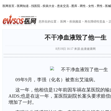
医网首页
-
医网知道
-
找医院
-
疾病大全
-
患友交流
-
图库
-
两性
-
女性
-
男性
-
医械
您所在的位置：
医网
>
疾病频道
>
再生障碍性贫血
> 
不干净血液毁了他一生
8月19日 16:17
来源:
血液健康网
09年9月，李强（化名）被查出艾滋病。
这一年，他相信是12年前因车祸在某医院的输
AIDS;也是在这一年，某医院副院长案头要求赔
增加了一封。