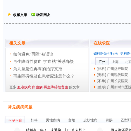
收藏文章
转发网友
相关文章
在线求医
妇科医院排行榜
|
男科医
如何避免“再障”被误诊
再生障碍性贫血与“血枯”关系释疑
广州
上海
北
为儿童急性再障的治疗支招
[
妇科
]
广州益寿医院
[
男科
]
广州现代医院
再生障碍性贫血患者应注意什么？
[
不孕
]
广州长安医院
更多
血液疾病
白血病
再生障碍性贫血
的文章
[
整形
]
广州新时代医
常见疾病问题
妇科
男性疾病
宫颈
皮肤性病
胃肠
乙型
不孕不育
·
结婚有一年了，未避孕，却一直未怀上
·
做人流还是