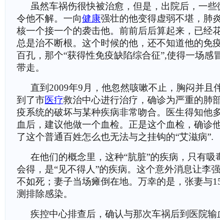
虽然车祸伤很快被治愈，但是，出院后，一些
令他不解。一向
健康
强壮的他变得虚弱不堪，肺
核一个接一个的袭击他。前前后后算起来，已经花
总是治不断根。这个时候的他，还不知道他的免
百孔，那个“获得性免疫缺陷综合征”,使得一场感
带走。
直到2009年9月，他忽然咳嗽不止，胸闷并且
到了市
医疗
救治中心进行治疗，确诊为严重的肺
疫系统的破坏与某种疾病非常吻合。医生得知他
血后，建议他做一个血检。正是这个血检，确诊
了这个普通百姓怎么也无法与之挂钩的“艾滋病”.
在他们的概念里，这种“肮脏”的疾病，只有吸
会得，是“见不得人”的疾病。这个意外消息让李
不如死；妻子当场瘫倒在地。万幸的是，张妻与1
测排除感染。
疾控中心排查后，确认与那次车祸后到医院输