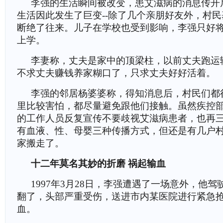
李强的生活瞬间被改变，患艾滋病的消息传开
生活因此发生了巨变--除了几个亲朋好友外，村
断绝了往来。儿子在学校也受到影响，李强只好
上学。
李妻称，丈夫是家中的顶梁柱，以前丈夫跑运
不求丈夫赚钱养家糊口了，只求丈夫好好活着。
李强的邻居杨婆婆称，得知消息后，村民们都
里比较害怕，都尽量避免跟他们接触。虽然疾控
的工作人员反复宣传不要歧视艾滋病患者，也再
有血液、性、母婴三种传播方式，但还是有几户
家搬走了。
十二年莫名其妙的折磨 祸起输血
1997年3月28日，李强遭遇了一场意外，他
翻了，头部严重受伤，送进市内某医院进行紧急
血。