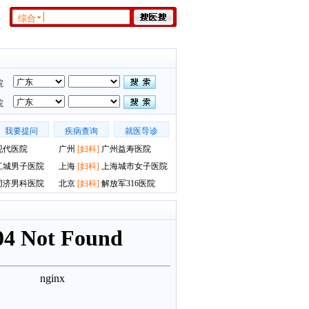
综合
院
院
我要提问
疾病查询
就医导诊
现代医院
广州
[
妇科
]
广州益寿医院
江城男子医院
上海
[
妇科
]
上海城市女子医院
同济男科医院
北京
[
妇科
]
解放军316医院