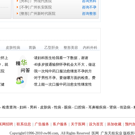
[
男科
]
广州现代医院
咨询男科
[
不孕
]
广州长安医院
咨询不孕
[
整形
]
广州新时代医院
咨询整形
皮肤性病
胃肠
乙型肝炎
整形美容
内科外科
未怀上
·
请妇科医生给我看一下数据，谢谢
孕，就
·
40多岁接通输卵怀孕机会大不大，做这
医院
·
我一次纯中药口服治愈继发不孕的方
·
对于男性不孕。要做哪方面的检查。费
宝健
·
世上能一次口服中药治愈女性继发性
-
检查查询
-
妇科
-
男科
-
皮肤病
-
性病
-
眼病
-
口腔病
-
耳鼻喉疾病
-
肾病
-
传染病
-
医网招聘
|
联系信息
|
广告服务
|
客户服务
|
关于医网
|
设为首页
|
添加收藏
|
预约
Copyright©1996-2010 ew86.com, .All Rights Reserved
医网
广东天枝实业 版权所