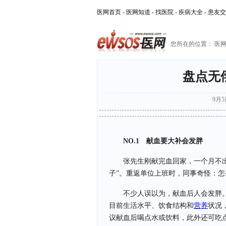
医网首页
-
医网知道
-
找医院
-
疾病大全
-
患友交
您所在的位置：
医
盘点无
9月5日
NO.1 献血要大补会发胖
张先生刚献完血回家，一个月不
子”。重返单位上班时，同事奇怪：
不少人误以为，献血后人会发胖
目前生活水平、饮食结构和
营养
状况
议献血后喝点水或饮料，此外还可吃