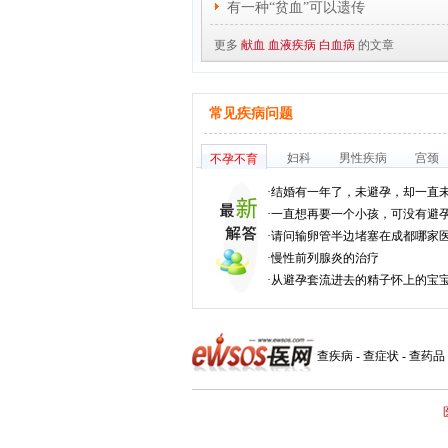
有一种“贫血”可以遗传
更多
献血
血液疾病
白血病
的文章
常见疾病问题
妇科
男性疾病
宫颈
不孕不育
·
结婚有一年了，未避孕，却一直
·
一直想再要一个小孩，可没有避
·
请问输卵管半边堵塞在成都哪家
·
慢性前列腺炎的治疗
·
从避孕套流进去的精子怀上的宝
查疾病
-
查症状
-
查药品