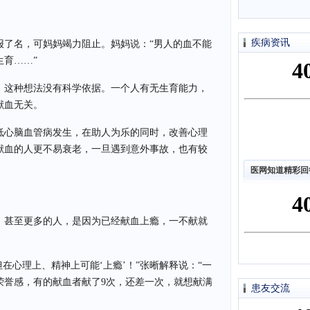
疾病资讯
报了名，可妈妈竭力阻止。妈妈说：“男人的血不能
育……”
，这种想法没有科学依据。一个人有无生育能力，
献血无关。
低心脑血管病发生，在助人为乐的同时，改善心理
献血的人更不易衰老，一旦遇到意外事故，也有较
医网知道精彩回
次，甚至更多的人，是因为已经献血上瘾，一不献就
，但在心理上、精神上可能‘上瘾’！”张晰解释说：“一
荣誉感，有的献血者献了9次，还差一次，就想献满
患友交流