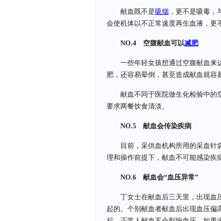
献血既不是
吸烟
，更不是吸毒，与
会使机体以不正常速度再生血液，更
NO.4 空腹献血可以
减肥
一些年轻女孩想通过空腹献血来
肥，还容易晕倒，甚至造成献血就容
献血不同于医院做生化检验中的
要求两餐饮食清淡。
NO.5 献血会传染疾病
目前，采供血机构所用的采血针
理和操作前提下，献血不可能感染疾
NO.6 献血会“血压异常”
丁女士在献血后三天里，出现血
起的。个别献血者献血后出现血压偏
起，正常人献血不会影响血压。如果