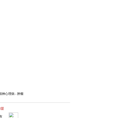
精神心理病
-
肿瘤
加盟
有