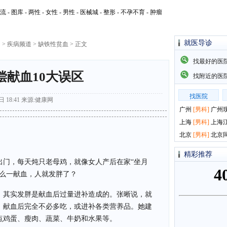
流
-
图库
-
两性
-
女性
-
男性
-
医械城
-
整形
-
不孕不育
-
肿瘤
就医导诊
网
>
疾病频道
>
缺铁性贫血
> 正文
找最好的医
偿献血10大误区
找附近的医
找医院
 18:41
来源:
健康网
广州
[
男科
]
广州
上海
[
男科
]
上海
北京
[
男科
]
北京
精彩推荐
出门，每天炖只老母鸡，就像女人产后在家“坐月
怎么一献血，人就发胖了？
。其实发胖是献血后过量进补造成的。张晰说，就
，献血后完全不必多吃，或进补各类营养品。她建
点鸡蛋、瘦肉、蔬菜、牛奶和水果等。