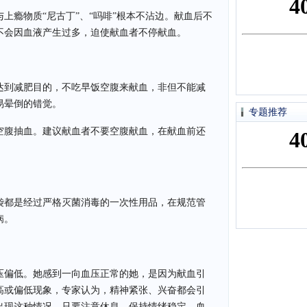
上瘾物质“尼古丁”、“吗啡”根本不沾边。献血后不
不会因血液产生过多，迫使献血者不停献血。
达到减肥目的，不吃早饭空腹来献血，非但不能减
易晕倒的错觉。
专题推荐
空腹抽血。建议献血者不要空腹献血，在献血前还
袋都是经过严格灭菌消毒的一次性用品，在规范管
病。
压偏低。她感到一向血压正常的她，是因为献血引
高或偏低现象，专家认为，精神紧张、兴奋都会引
出现这种情况，只要注意休息，保持情绪稳定，血