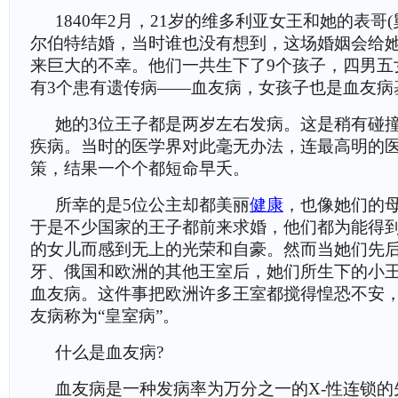
1840年2月，21岁的维多利亚女王和她的表哥
尔伯特结婚，当时谁也没有想到，这场婚姻会给
来巨大的不幸。他们一共生下了9个孩子，四男五
有3个患有遗传病——血友病，女孩子也是血友病
她的3位王子都是两岁左右发病。这是稍有碰
疾病。当时的医学界对此毫无办法，连最高明的
策，结果一个个都短命早夭。
所幸的是5位公主却都美丽
健康
，也像她们的
于是不少国家的王子都前来求婚，他们都为能得
的女儿而感到无上的光荣和自豪。然而当她们先
牙、俄国和欧洲的其他王室后，她们所生下的小
血友病。这件事把欧洲许多王室都搅得惶恐不安
友病称为“皇室病”。
什么是血友病?
血友病是一种发病率为万分之一的X-性连锁的