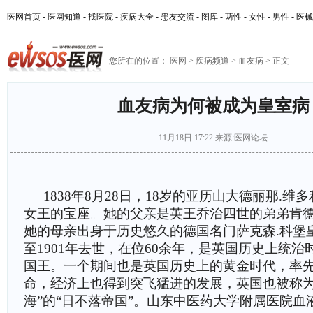
医网首页
-
医网知道
-
找医院
-
疾病大全
-
患友交流
-
图库
-
两性
-
女性
-
男性
-
医械
您所在的位置：
医网
>
疾病频道
>
血友病
> 正文
血友病为何被成为皇室病
11月18日 17:22
来源:
医网论坛
1838年8月28日，18岁的亚历山大德丽那.维
女王的宝座。她的父亲是英王乔治四世的弟弟肯
她的母亲出身于历史悠久的德国名门萨克森.科堡
至1901年去世，在位60余年，是英国历史上统
国王。一个期间也是英国历史上的黄金时代，率
命，经济上也得到突飞猛进的发展，英国也被称为
海”的“日不落帝国”。山东中医药大学附属医院血