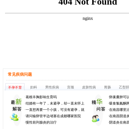
常见疾病问题
妇科
男性疾病
宫颈
皮肤性病
胃肠
乙型
不孕不育
·
葛根丰胸影响生育吗
·
卵巢囊肿可
·
结婚有一年了，未避孕，却一直未怀上
·
吸食氯氨酮两
·
一直想再要一个小孩，可没有避孕，就
·
在南昌哪里
·
请问输卵管半边堵塞在成都哪家医院
·
在南昌阴道
·
慢性前列腺炎的治疗
·
阴道炎在南