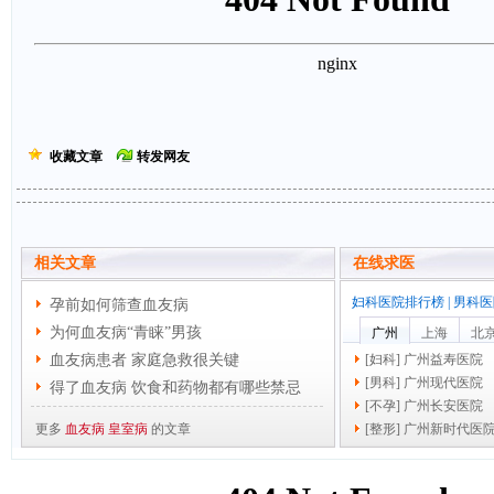
收藏文章
转发网友
相关文章
在线求医
妇科医院排行榜
|
男科医
孕前如何筛查血友病
为何血友病“青睐”男孩
广州
上海
北
血友病患者 家庭急救很关键
[
妇科
]
广州益寿医院
[
男科
]
广州现代医院
得了血友病 饮食和药物都有哪些禁忌
[
不孕
]
广州长安医院
更多
血友病
皇室病
的文章
[
整形
]
广州新时代医