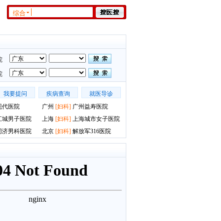
综合
院
院
我要提问
疾病查询
就医导诊
现代医院
广州
[
妇科
]
广州益寿医院
江城男子医院
上海
[
妇科
]
上海城市女子医院
同济男科医院
北京
[
妇科
]
解放军316医院