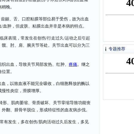
病稍晚。
、齿龈、舌、口腔粘膜等部位易于受伤，故为出血
血/血肿，但皮肤、粘膜出血并非是本病的特点。
的临床表现，常发生在创伤/行走过久/运动之后引起
、髋、肘、肩、腕关节等处。关节出血可以分为三
专题推荐
组织出血，导致关节局部发热、红肿、
疼痛
。继之
曲位置。
出血，以致血液不能完全吸收，白细胞释放的酶以
成慢性炎症，滑膜增厚。
、畸形、肌肉萎缩、骨质破坏、关节挛缩导致功能丧
、外翻、腓骨半脱位，形成特征性的血友病步伐。
A常有发生，多在创伤/肌肉活动过久后发生，多见