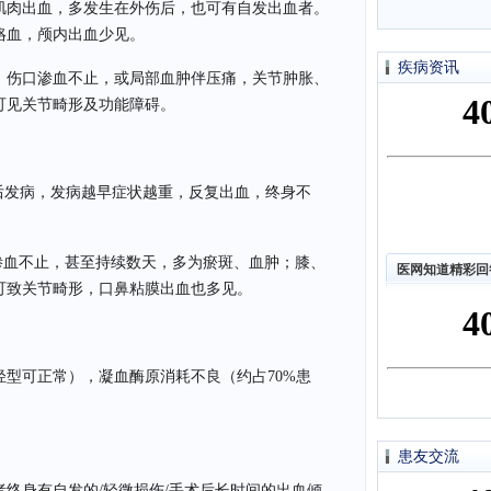
肌肉出血，多发生在外伤后，也可有自发出血者。
咯血，颅内出血少见。
疾病资讯
：伤口渗血不止，或局部血肿伴压痛，关节肿胀、
可见关节畸形及功能障碍。
以后发病，发病越早症状越重，反复出血，终身不
渗血不止，甚至持续数天，多为瘀斑、血肿；膝、
医网知道精彩回
可致关节畸形，口鼻粘膜出血也多见。
型可正常），凝血酶原消耗不良（约占70%患
患友交流
终身有自发的/轻微损伤/手术后长时间的出血倾