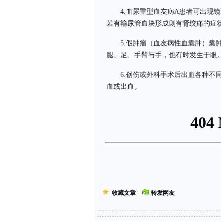
4.血尿重型血友病A患者可出现
若有输尿管血块形成则有肾绞痛的症
5.假肿瘤（血友病性血囊肿）囊
腿、足、手臂与手，也有时发生于眼
6.创伤或外科手术后出血各种不
血或出血。
收藏文章
转发网友