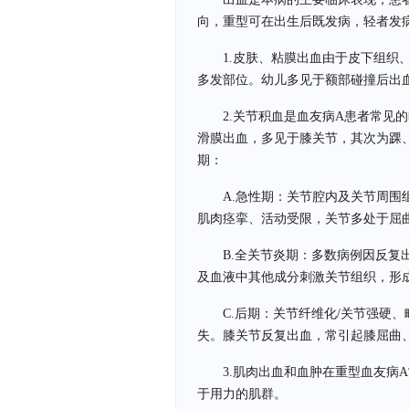
向，重型可在出生后既发病，轻者发
1.皮肤、粘膜出血由于皮下组织
多发部位。幼儿多见于额部碰撞后出
2.关节积血是血友病A患者常见
滑膜出血，多见于膝关节，其次为踝
期：
A.急性期：关节腔内及关节周围
肌肉痉挛、活动受限，关节多处于屈
B.全关节炎期：多数病例因反复
及血液中其他成分刺激关节组织，形
C.后期：关节纤维化/关节强硬
失。膝关节反复出血，常引起膝屈曲
3.肌肉出血和血肿在重型血友病
于用力的肌群。