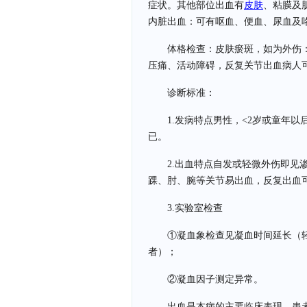
症状。其他部位出血有
皮肤
、粘膜及
内脏出血：可有呕血、便血、尿血及
体格检查：皮肤瘀斑，如为外伤
压痛、活动障碍，反复关节出血病人
诊断标准：
1.发病特点男性，<2岁或童年
已。
2.出血特点自发或轻微外伤即见
踝、肘、腕等关节易出血，反复出血
3.实验室检查
①凝血象检查见凝血时间延长（轻
者）；
②凝血因子测定异常。
出血是本病的主要临床表现，患者