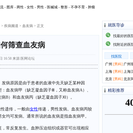
流
-
图库
-
两性
-
女性
-
男性
-
医械城
-
整形
-
不孕不育
-
肿瘤
就医导诊
网
>
疾病频道
>
血友病
> 正文
找最好的医
如何筛查血友病
找附近的医
找医院
 16:58
来源:
医网论坛
广州
[
男科
]
广州
上海
[
男科
]
上海
北京
[
男科
]
北京
。发病原因是由于患者的血液中先天缺乏某种因
型：血友病甲（缺乏凝血因子Ⅲ，又称血友病A）、
精彩推荐
友病B）和血友病丙（缺乏凝血因子Ⅺ）。
隐性遗传，一般由
女性
传递，男性发病。血友病丙较
男女均可发病。通常所说的血友病是指血友病甲。
征，常反复发生。血肿压迫组织或器官可出现相应