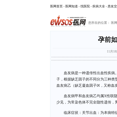
医网首页
-
医网知道
-
找医院
-
疾病大全
-
患友交
您所在的位置：
医
孕前
11月18日
血友病是一种遗传性出血性疾病
子，根据缺乏因子的不同分为三种类
血友病乙（缺乏凝血因子Ⅸ，又称血
血友病甲和血友病乙均属X性联
少见，为常染色体不完全隐性遗传，
临床症状：关节出血：为本病特