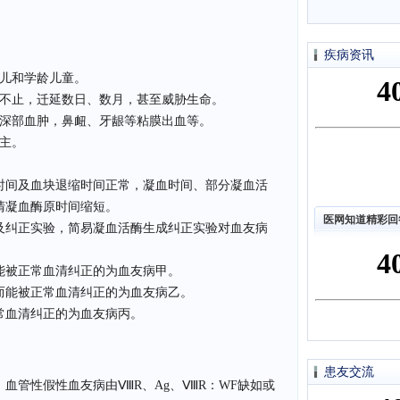
疾病资讯
儿和学龄儿童。
不止，迁延数日、数月，甚至威胁生命。
深部血肿，鼻衄、牙龈等粘膜出血等。
主。
间及血块退缩时间正常，凝血时间、部分凝血活
清凝血酶原时间缩短。
医网知道精彩回
纠正实验，简易凝血活酶生成纠正实验对血友病
被正常血清纠正的为血友病甲。
能被正常血清纠正的为血友病乙。
血清纠正的为血友病丙。
患友交流
管性假性血友病由ⅧR、Ag、ⅧR：WF缺如或