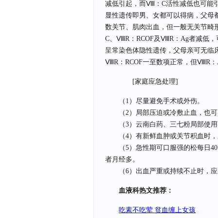
减低引起，而Ⅷ：C活性减低也可能
显性遗传即男、女都可以得病，父母
数关节、肌肉出血，但一般无关节畸
C、ⅧR：RCOF及ⅧR：Ag者减
呈常染色体隐性遗传，父母亲可无临
ⅧR：RCOF一至数项正常，但ⅧR
[家庭应急处理]
（1）尽量避免手术或外伤。
（2）局部压迫或冷敷止血，也可
（3）云南白药、三七粉局部使用
（4）有新鲜血肿或关节积血时，
（5）急性期可口服强的松每日40～
者月经多。
（6）出血严重或持续不止时，应
血液科热文推荐：
吃素不吃荤 贫血缠上女孩