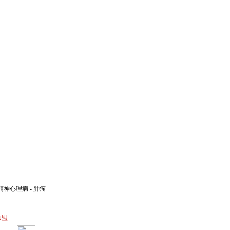
精神心理病
-
肿瘤
加盟