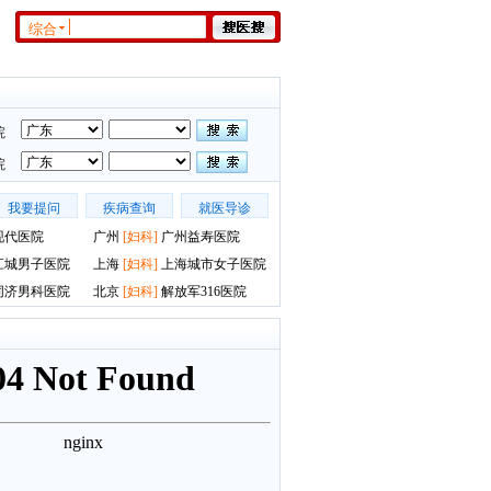
综合
院
院
我要提问
疾病查询
就医导诊
现代医院
广州
[
妇科
]
广州益寿医院
江城男子医院
上海
[
妇科
]
上海城市女子医院
同济男科医院
北京
[
妇科
]
解放军316医院