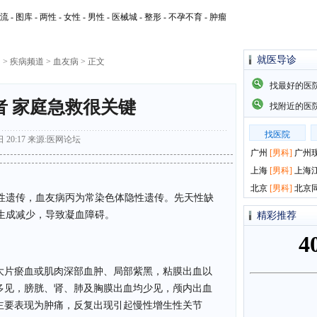
流
-
图库
-
两性
-
女性
-
男性
-
医械城
-
整形
-
不孕不育
-
肿瘤
就医导诊
网
>
疾病频道
>
血友病
> 正文
找最好的医
者 家庭急救很关键
找附近的医
找医院
 20:17
来源:
医网论坛
广州
[
男科
]
广州
上海
[
男科
]
上海
北京
[
男科
]
北京
遗传，血友病丙为常染色体隐性遗传。先天性缺
生成减少，导致凝血障碍。
精彩推荐
片瘀血或肌肉深部血肿、局部紫黑，粘膜出血以
多见，膀胱、肾、肺及胸膜出血均少见，颅内出血
主要表现为肿痛，反复出现引起慢性增生性关节