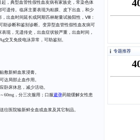
引起，典型血管性假性血友病有家族史，常染色体
都可遗传。临床主要表现为粘膜、皮下出血，和少
形，出血时间延长或阿斯匹林耐量试验阳性，Ⅷ：
低，可助诊断和鉴别诊断。变异型血管性假性血友病可
床表现，无遗传史，出血症状较严重，出血时间，
：Ag交叉免疫电泳异常，可助鉴别。
专题推荐
贴敷新鲜血浆浸膏。
可达局部止血作用。
应卧床休息，减少活动。
60mg，分三次服用；口服
避孕
药能缓解女性患
送往医院输新鲜全血或血浆及其它制品。