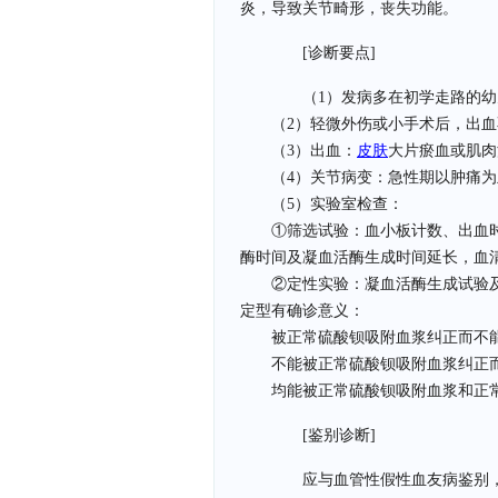
炎，导致关节畸形，丧失功能。
[诊断要点]
（1）发病多在初学走路的幼
（2）轻微外伤或小手术后，出血
（3）出血：
皮肤
大片瘀血或肌肉
（4）关节病变：急性期以肿痛为
（5）实验室检查：
①筛选试验：血小板计数、出血时
酶时间及凝血活酶生成时间延长，血
②定性实验：凝血活酶生成试验及
定型有确诊意义：
被正常硫酸钡吸附血浆纠正而不能
不能被正常硫酸钡吸附血浆纠正而
均能被正常硫酸钡吸附血浆和正常
[鉴别诊断]
应与血管性假性血友病鉴别，血