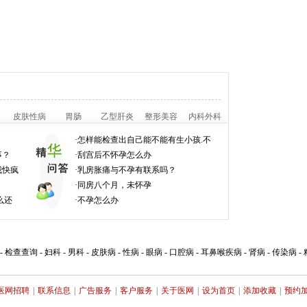
皮肤性病
胃肠
乙型肝炎
整形美容
内科外科
·
怎样能检查出自己能不能有生小孩.不
事？
·
刮宫后不怀孕怎么办
我快疯
·
乳房胀痛与不孕有联系吗？
·
同房八个月，未怀孕
么还
·
不孕怎么办
-
检查查询
-
妇科
-
男科
-
皮肤病
-
性病
-
眼病
-
口腔病
-
耳鼻喉疾病
-
肾病
-
传染病
-
医网招聘
|
联系信息
|
广告服务
|
客户服务
|
关于医网
|
设为首页
|
添加收藏
|
预约