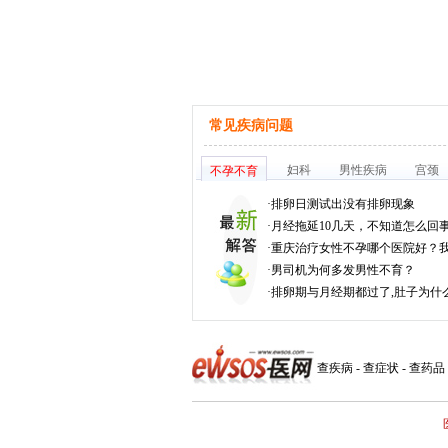
常见疾病问题
妇科
男性疾病
宫颈
不孕不育
·
排卵日测试出没有排卵现象
·
月经拖延10几天，不知道怎么回
·
重庆治疗女性不孕哪个医院好？
·
男司机为何多发男性不育？
·
排卵期与月经期都过了,肚子为什
查疾病
-
查症状
-
查药品