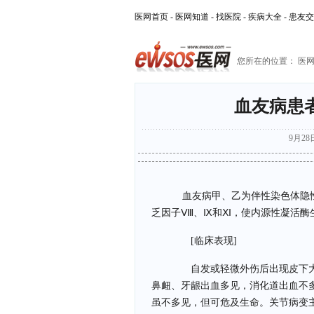
医网首页
-
医网知道
-
找医院
-
疾病大全
-
患友交
您所在的位置：
医
血友病患
9月28日
血友病甲、乙为伴性染色体隐性
乏因子Ⅷ、Ⅸ和Ⅺ，使内源性凝活酶
[临床表现]
自发或轻微外伤后出现皮下大
鼻衄、牙龈出血多见，消化道出血不
虽不多见，但可危及生命。关节病变