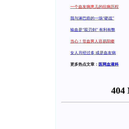
一个血友病患儿的抗病历程
我与淋巴癌的一场“硬战”
输血是“双刃剑” 有利有弊
当心！贫血男人容易阳痿
女人月经过多 或是血友病
更多热点文章：
医网血液科