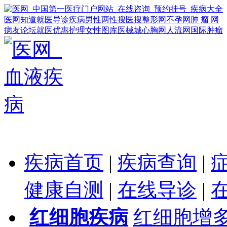
医网知道
就医导诊
疾病
男性
两性
搜医搜
整形网
不孕网
肿 瘤 网
病友论坛
就医优惠
护理
女性
图库
医械城
心胸网
人流网
国际肿瘤
疾病首页
|
疾病查询
|
健康自测
|
在线导诊
|
红细胞疾病
红细胞增