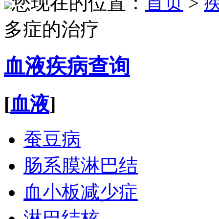
您现在的位置：
首页
>
多症的治疗
血液疾病查询
[
血液
]
蚕豆病
肠系膜淋巴结
血小板减少症
淋巴结核