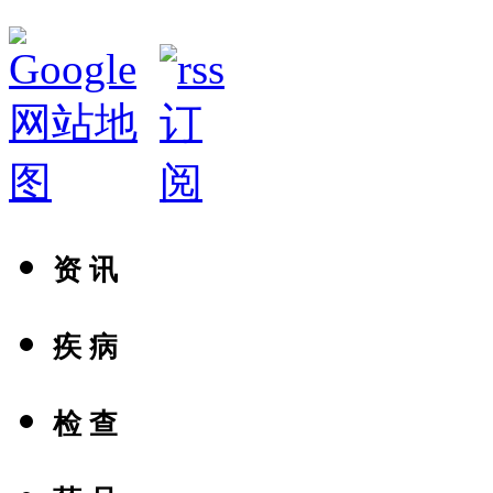
资 讯
疾 病
检 查