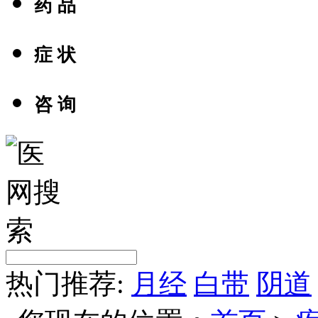
药 品
症 状
咨 询
热门推荐:
月经
白带
阴道