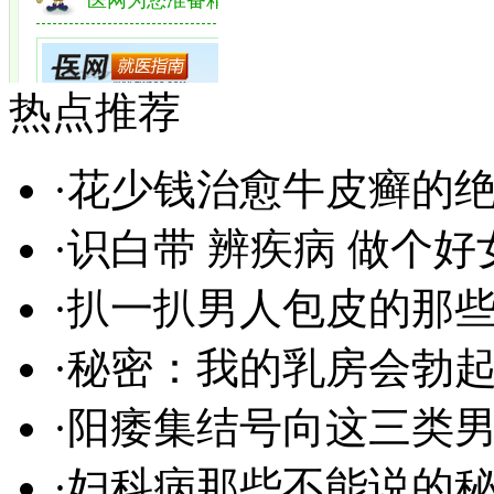
热点推荐
·
花少钱治愈牛皮癣的
·
识白带 辨疾病 做个好
·
扒一扒男人包皮的那些
·
秘密：我的乳房会勃
·
阳痿集结号向这三类
·
妇科病那些不能说的