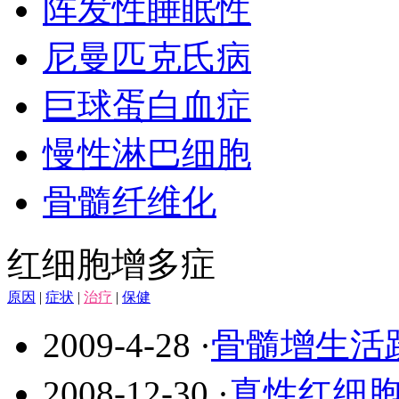
阵发性睡眠性
尼曼匹克氏病
巨球蛋白血症
慢性淋巴细胞
骨髓纤维化
红细胞增多症
原因
|
症状
|
治疗
|
保健
2009-4-28
·
骨髓增生活
2008-12-30
·
真性红细