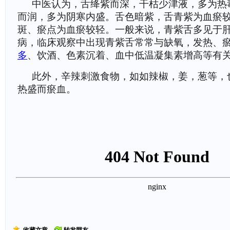
中医认为，舌绛紫而深，干枯少津液，多为热
而润，多为阴寒内盛。舌色暗紫，舌青紫为血瘀
斑、瘀点为血瘀较轻。一般来说，青紫舌多见于
病，临床观察中出现青紫舌常常与缺氧，发热、
多
、饮酒、色素沉着、血中低温凝集素增高等有
此外，辛辣刺激食物，如如辣椒，姜，葱等，
热盛而瘀血。