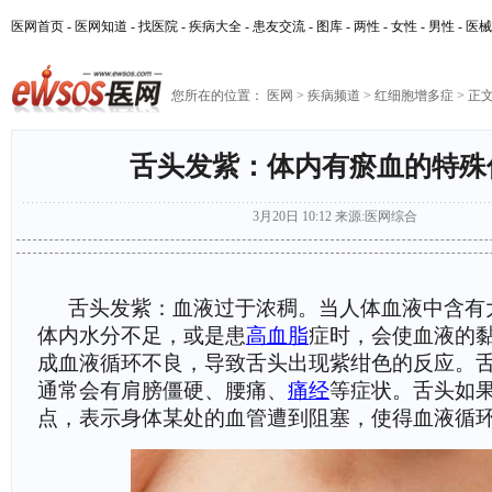
医网首页
-
医网知道
-
找医院
-
疾病大全
-
患友交流
-
图库
-
两性
-
女性
-
男性
-
医械
您所在的位置：
医网
>
疾病频道
>
红细胞增多症
> 正
舌头发紫：体内有瘀血的特殊
3月20日 10:12
来源:
医网综合
舌头发紫：血液过于浓稠。当人体血液中含有
体内水分不足，或是患
高血脂
症时，会使血液的
成血液循环不良，导致舌头出现紫绀色的反应。
通常会有肩膀僵硬、腰痛、
痛经
等症状。舌头如
点，表示身体某处的血管遭到阻塞，使得血液循