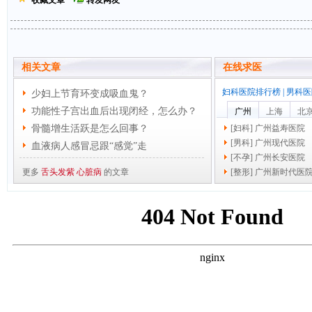
收藏文章
转发网友
相关文章
在线求医
妇科医院排行榜
|
男科医
少妇上节育环变成吸血鬼？
功能性子宫出血后出现闭经，怎么办？
广州
上海
北
骨髓增生活跃是怎么回事？
[
妇科
]
广州益寿医院
[
男科
]
广州现代医院
血液病人感冒忌跟“感觉”走
[
不孕
]
广州长安医院
更多
舌头发紫
心脏病
的文章
[
整形
]
广州新时代医