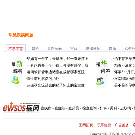
常见疾病问题
妇科
男性疾病
宫颈
皮肤性病
胃肠
乙型
不孕不育
·
结婚有一年了，未避孕，却一直未怀上
·
治不育不孕
·
一直想再要一个小孩，可没有避孕，就
·
精液不液化 
·
请问输卵管半边堵塞在成都哪家医院
·
怀孕5个月打
·
慢性前列腺炎的治疗
·
河南哪家医院
·
从避孕套流进去的精子怀上的宝宝健
·
是不是不孕
查疾病
-
查症状
-
查药品
-
检查查询
-
妇科
-
男科
-
皮肤病
-
医网招聘
|
联系信息
|
广告服务
|
Copyright©1996-2010 ew86.co