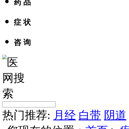
药 品
症 状
咨 询
热门推荐:
月经
白带
阴道