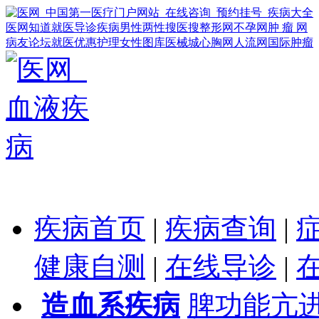
医网知道
就医导诊
疾病
男性
两性
搜医搜
整形网
不孕网
肿 瘤 网
病友论坛
就医优惠
护理
女性
图库
医械城
心胸网
人流网
国际肿瘤
疾病首页
|
疾病查询
|
健康自测
|
在线导诊
|
造血系疾病
脾功能亢