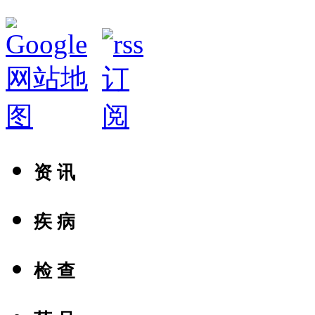
资 讯
疾 病
检 查