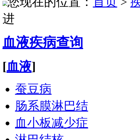
您现在的位置：
首页
>
进
血液疾病查询
[
血液
]
蚕豆病
肠系膜淋巴结
血小板减少症
淋巴结核