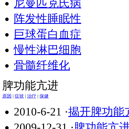
尼曼匹克氏病
阵发性睡眠性
巨球蛋白血症
慢性淋巴细胞
骨髓纤维化
脾功能亢进
原因
|
症状
|
治疗
|
保健
2010-6-21
·
揭开脾功能
2009-12-31
·
脾功能亢