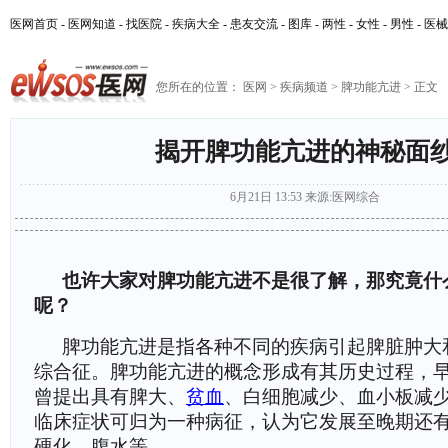
医网首页
-
医网知道
-
找医院
-
疾病大全
-
患友交流
-
图库
-
两性
-
女性
-
男性
-
医械
您所在的位置：
医网
>
疾病频道
>
脾功能亢进
> 正文
揭开脾功能亢进的神秘面
6月21日 13:53
来源:
医网综合
也许大家对脾功能亢进不是很了解，那究竟什
呢？
脾功能亢进是指各种不同的疾病引起脾脏肿大
综合征。脾功能亢进的概念形成有其历史过程，早在18
曾提出具有脾大、
贫血
、白细胞减少、血小板减
临床症状可归为一种病征，认为它发展至晚期还
硬化、腹水等。