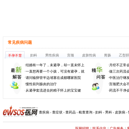
常见疾病问题
妇科
男性疾病
宫颈
皮肤性病
胃肠
乙型
不孕不育
·
结婚有一年了，未避孕，却一直未怀上
·
月经不正常
·
一直想再要一个小孩，可没有避孕，就
·
做三次药流会
·
请问输卵管半边堵塞在成都哪家医院
·
中医治疗继
·
慢性前列腺炎的治疗
·
宫颈肥大会
·
从避孕套流进去的精子怀上的宝宝健
·
药流不干净
查疾病
-
查症状
-
查药品
-
检查查询
-
妇科
-
男科
-
皮肤病
-
医网招聘
|
联系信息
|
广告服务
|