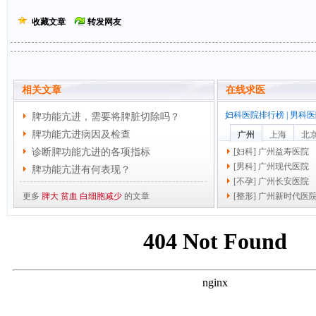
收藏文章
转发网友
相关文章
在线求医
妇科医院排行榜
|
男科医
脾功能亢进，需要将脾脏切除吗？
脾功能亢进病因及检查
广州
上海
北
诊断脾功能亢进的各项指标
[
妇科
]
广州益寿医院
[
男科
]
广州现代医院
脾功能亢进有何表现？
[
不孕
]
广州长安医院
更多
脾大
贫血
白细胞减少
的文章
[
整形
]
广州新时代医