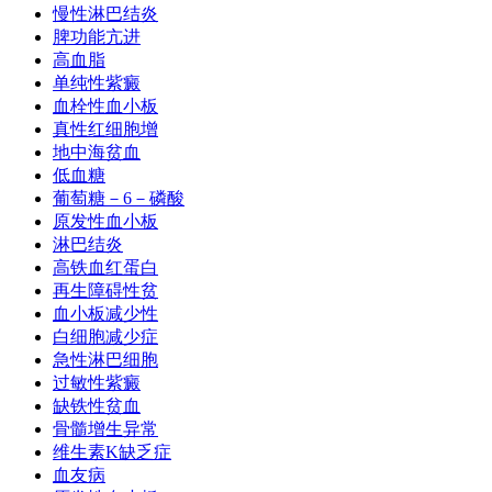
慢性淋巴结炎
脾功能亢进
高血脂
单纯性紫癜
血栓性血小板
真性红细胞增
地中海贫血
低血糖
葡萄糖－6－磷酸
原发性血小板
淋巴结炎
高铁血红蛋白
再生障碍性贫
血小板减少性
白细胞减少症
急性淋巴细胞
过敏性紫癜
缺铁性贫血
骨髓增生异常
维生素K缺乏症
血友病