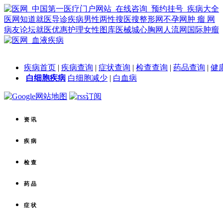
医网知道
就医导诊
疾病
男性
两性
搜医搜
整形网
不孕网
肿 瘤 网
病友论坛
就医优惠
护理
女性
图库
医械城
心胸网
人流网
国际肿瘤
疾病首页
|
疾病查询
|
症状查询
|
检查查询
|
药品查询
|
健
白细胞疾病
白细胞减少
|
白血病
资 讯
疾 病
检 查
药 品
症 状