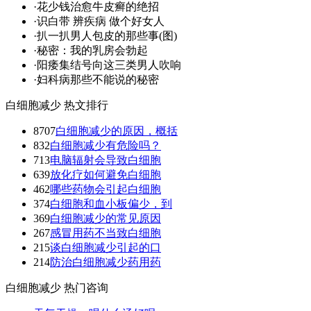
·
花少钱治愈牛皮癣的绝招
·
识白带 辨疾病 做个好女人
·
扒一扒男人包皮的那些事(图)
·
秘密：我的乳房会勃起
·
阳痿集结号向这三类男人吹响
·
妇科病那些不能说的秘密
白细胞减少 热文排行
8707
白细胞减少的原因，概括
832
白细胞减少有危险吗？
713
电脑辐射会导致白细胞
639
放化疗如何避免白细胞
462
哪些药物会引起白细胞
374
白细胞和血小板偏少，到
369
白细胞减少的常见原因
267
感冒用药不当致白细胞
215
谈白细胞减少引起的口
214
防治白细胞减少药用药
白细胞减少 热门咨询