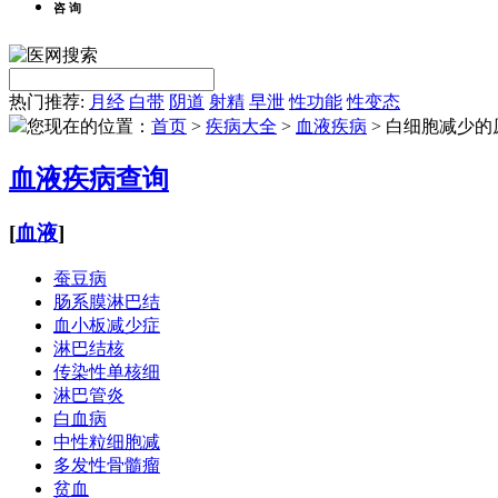
咨 询
热门推荐:
月经
白带
阴道
射精
早泄
性功能
性变态
您现在的位置：
首页
>
疾病大全
>
血液疾病
>
白细胞减少的
血液疾病查询
[
血液
]
蚕豆病
肠系膜淋巴结
血小板减少症
淋巴结核
传染性单核细
淋巴管炎
白血病
中性粒细胞减
多发性骨髓瘤
贫血