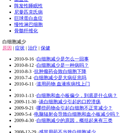
阵发性睡眠性
尼曼匹克氏病
巨球蛋白血症
慢性淋巴细胞
骨髓纤维化
白细胞减少
原因
|
症状
|
治疗
|
保健
2010-9-16
·
白细胞减少是怎么一回事
2010-8-12
·
白细胞减少是一种病吗？
2010-8-3
·
抗肿瘤药会致白细胞下降
2010-7-4
·
白细胞减少是大病征兆吗
2010-6-11
·
滥用药物 血液疾病找上门
2010-1-13
·
白细胞和血小板偏少，到底是什么病？
2009-11-30
·
谈白细胞减少引起的口腔溃疡
2009-9-21
·
哪些药物会引起白细胞不正常减少？
2009-5-4
·
电脑辐射会导致白细胞和血小板减少吗？
2009-4-30
·
白细胞减少的原因，概括起来有三类
2008-12-29
·
感冒用药不当致白细胞减少