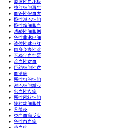
原发性血小板
纯红细胞再生
血管性假血友
慢性淋巴细胞
慢性粒细胞白
嗜酸性细胞增
急性非淋巴细
遗传性球形红
自身免疫性溶
不稳定血红蛋
溶血性贫血
巨幼细胞性贫
血清病
恶性组织细胞
淋巴细胞减少
出血性疾病
恶性网状细胞
铁粒幼细胞性
骨髓炎
类白血病反应
急性白血病
菌血症